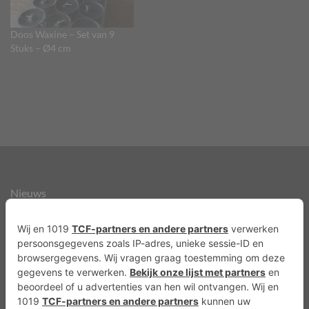
Doos Waxine – Set van 9
Stuks – Ø4 cm
Nieuws
Over ons
Agenda