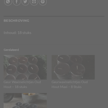
BESCHRIJVING
Inhoud: 18 stuks
Gerelateerd
Geur Waxinelichtjes Oud
Geurwaxinelichtjes Oud
Hout – 18 stuks
Hout Maxi – 8 Stuks