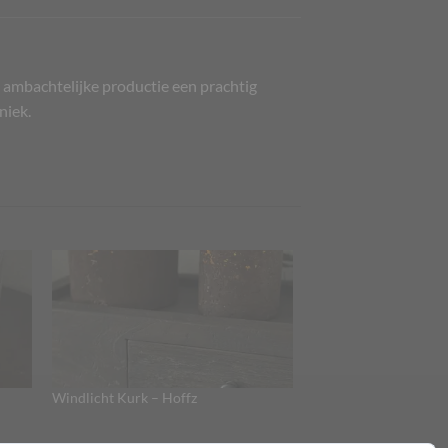
e ambachtelijke productie een prachtig
niek.
Windlicht Kurk – Hoffz