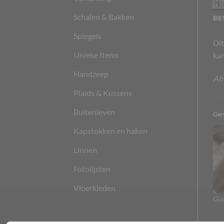
Schalen & Bakken
BE
Spiegels
Dit
Unieke Items
kar
Handzeep
Af
Plaids & Kussens
Buitenleven
Ger
Kapstokken en haken
Linnen
Fotolijsten
Vloerkleden
Gla