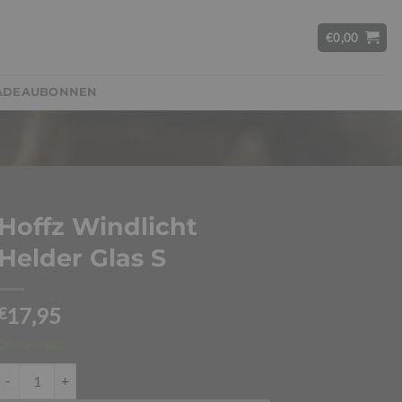
€
0,00
ADEAUBONNEN
Hoffz Windlicht
Helder Glas S
17,95
€
Op voorraad
Hoffz Windlicht Helder Glas S aantal