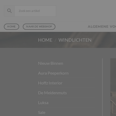
Ga
naar
inhoud
ALGEMENE V
HOME
NAAR DE WEBSHOP
HOME
/
WINDLICHTEN
Nieuw Binnen
Aura Peeperkorn
Hoffz Interior
De Meidenmuts
Luksa
Sale