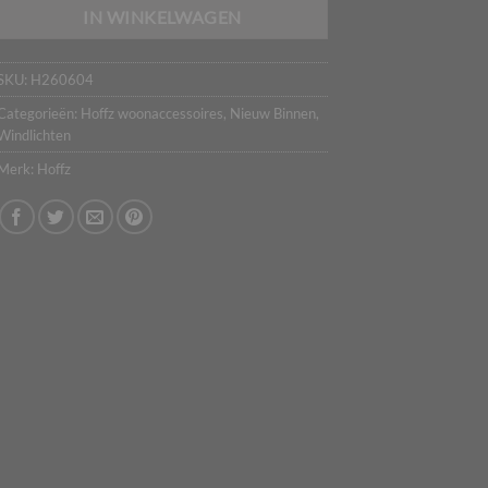
IN WINKELWAGEN
SKU:
H260604
Categorieën:
Hoffz woonaccessoires
,
Nieuw Binnen
,
Windlichten
Merk:
Hoffz