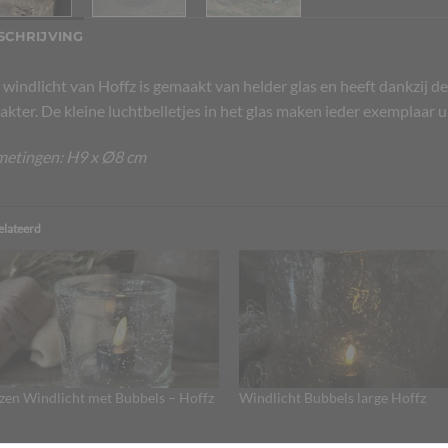
SCHRIJVING
 windlicht van Hoffz is gemaakt van helder glas en heeft dankzij d
akter. De kleine luchtbelletjes in het glas maken ieder exemplaar u
metingen: H9 x Ø8 cm
elateerd
zen Windlicht met Bubbels – Hoffz
Windlicht Bubbels large Hoffz