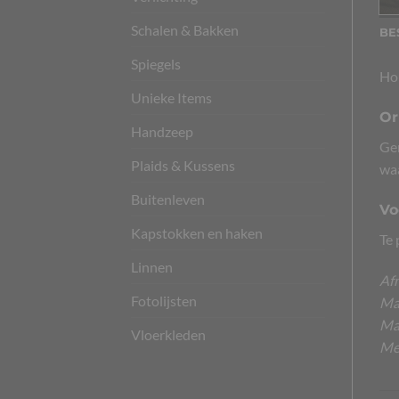
Schalen & Bakken
BE
Spiegels
Hou
Unieke Items
Or
Handzeep
Gem
Plaids & Kussens
waa
Buitenleven
Vo
Kapstokken en haken
Te 
Linnen
Afm
Fotolijsten
Mat
Ma
Vloerkleden
Me