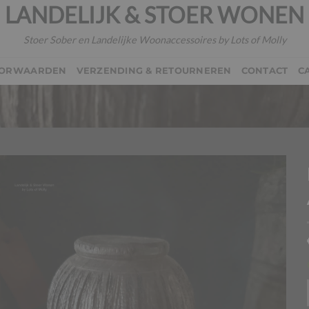
LANDELIJK & STOER WONEN
Stoer Sober en Landelijke Woonaccessoires by Lots of Molly
OORWAARDEN
VERZENDING & RETOURNEREN
CONTACT
C