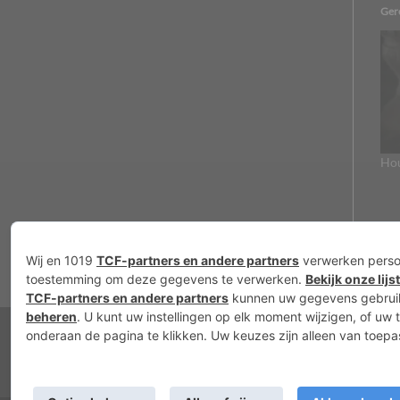
Ger
Hou
Nieuws