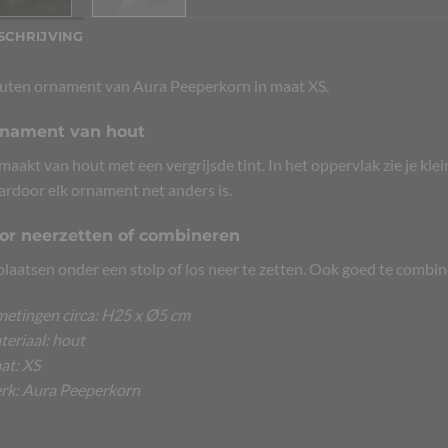
SCHRIJVING
ten ornament van Aura Peeperkorn in maat XS.
nament van hout
aakt van hout met een vergrijsde tint. In het oppervlak zie je klein
rdoor elk ornament net anders is.
or neerzetten of combineren
plaatsen onder een stolp of los neer te zetten. Ook goed te combi
etingen circa: H25 x Ø5 cm
eriaal: hout
at: XS
rk: Aura Peeperkorn