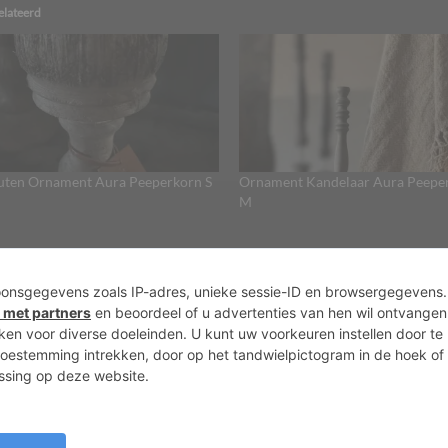
elateerd
ten Ornament Aura Peeperkorn S
Ornament Kandelaar Aura Peepe
M
Over ons
Agenda
Priv