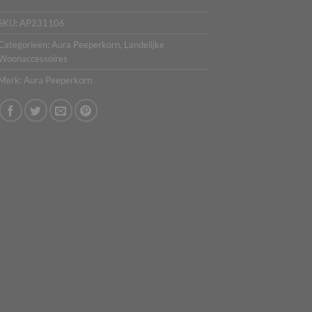
SKU:
AP231106
Categorieën:
Aura Peeperkorn
,
Landelijke
Woonaccessoires
Merk:
Aura Peeperkorn