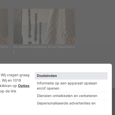
rkorn
Ornament Kandelaar Aura Peeperkorn
L
acyverklaring
Cookies