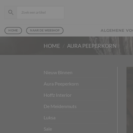
Ga
naar
inhoud
ALGEMENE V
HOME
NAAR DE WEBSHOP
HOME
/
AURA PEEPERKORN
Nieuw Binnen
Aura Peeperkorn
Hoffz Interior
De Meidenmuts
Luksa
Sale