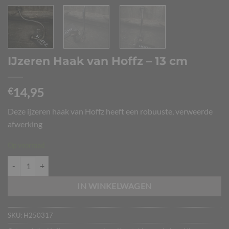
IJzeren Haak van Hoffz – 13 cm
14,95
€
Deze ijzeren haak van Hoffz heeft een robuuste, verweerde
afwerking
Op voorraad
IJzeren Haak van Hoffz – 13 cm aantal
IN WINKELWAGEN
SKU:
H250317