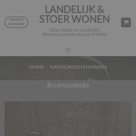
Ga
LANDELIJK &
naar
STOER WONEN
inhoud
NAAR DE
WEBSHOP
Stoer Sober en Landelijke
Woonaccessoires by Lots of Molly
HOME
/
KAPSTOKKEN EN HAKEN
CATEGORIEËN