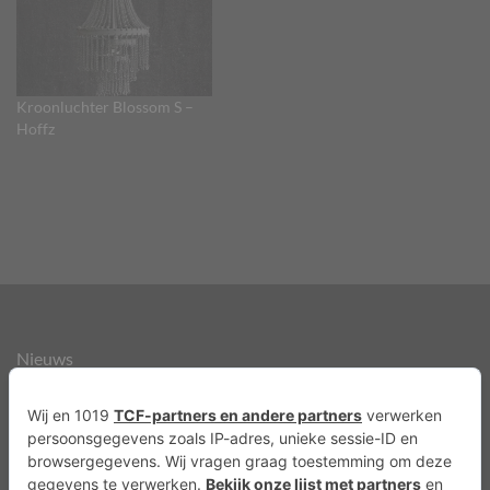
Kroonluchter Blossom S –
Hoffz
Nieuws
Over ons