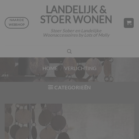
Ga
LANDELIJK &
naar
STOER WONEN
inhoud
NAAR DE
WEBSHOP
Stoer Sober en Landelijke
Woonaccessoires by Lots of Molly
HOME
/
VERLICHTING
CATEGORIEËN