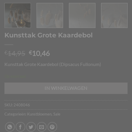
Kunsttak Grote Kaardebol
Oorspronkelijke
Huidige
14,95
10,46
€
€
prijs
prijs
Kunsttak Grote Kaardebol (Dipsacus Fullonum)
was:
is:
€14,95.
€10,46.
Op voorraad
IN WINKELWAGEN
SKU:
2408046
Categorieën:
Kunstbloemen
,
Sale