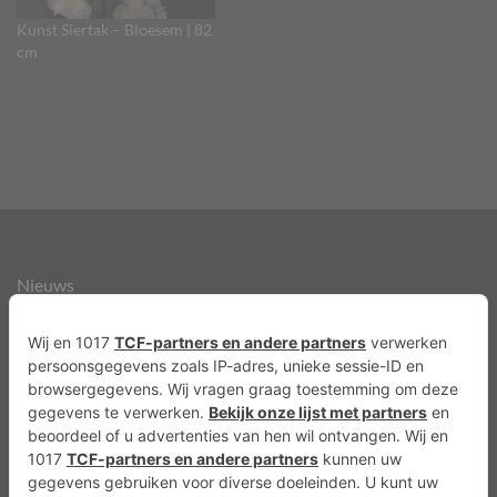
Kunst Siertak – Bloesem | 82
cm
Nieuws
Over ons
Agenda