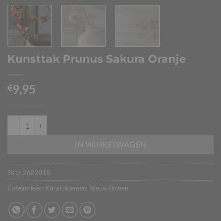
Kunsttak Prunus Sakura Oranje
9,95
€
Op voorraad
Kunsttak Prunus Sakura Oranje aantal
IN WINKELWAGEN
SKU:
2602018
Categorieën:
Kunstbloemen
,
Nieuw Binnen