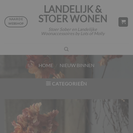
Ga
LANDELIJK &
naar
STOER WONEN
inhoud
NAAR DE
WEBSHOP
Stoer Sober en Landelijke
Woonaccessoires by Lots of Molly
HOME
/
NIEUW BINNEN
CATEGORIEËN