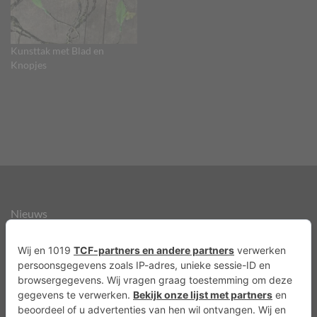
Kunsttak met Blad en
Knopjes
Nieuws
Over ons
Agenda