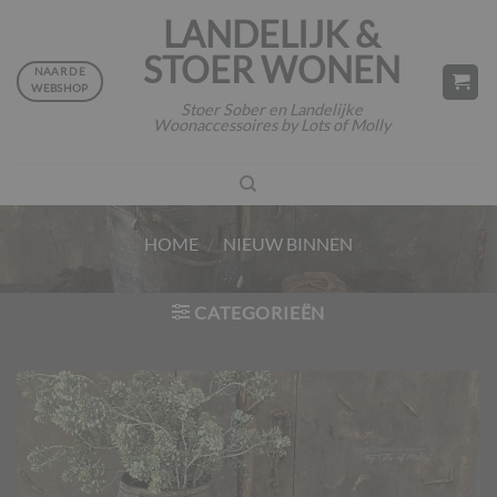
Ga
LANDELIJK &
naar
STOER WONEN
inhoud
NAAR DE
WEBSHOP
Stoer Sober en Landelijke
Woonaccessoires by Lots of Molly
HOME
/
NIEUW BINNEN
CATEGORIEËN