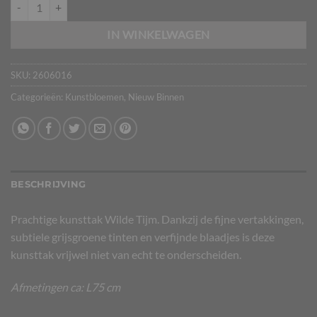
Kunsttak Wilde Tijm aantal
IN WINKELWAGEN
SKU:
2606016
Categorieën:
Kunstbloemen
,
Nieuw Binnen
BESCHRIJVING
Prachtige kunsttak Wilde Tijm. Dankzij de fijne vertakkingen,
subtiele grijsgroene tinten en verfijnde blaadjes is deze
kunsttak vrijwel niet van echt te onderscheiden.
Afmetingen ca: L75 cm