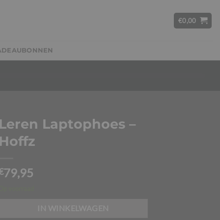
€
0,00
ADEAUBONNEN
Leren Laptophoes –
Hoffz
79,95
€
Op voorraad
IN WINKELWAGEN