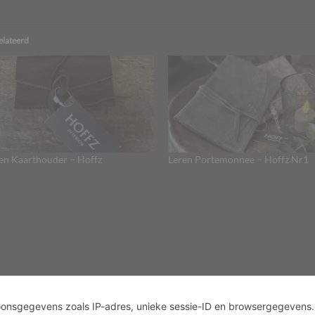
elateerd
en Kaarthouder – Hoffz
Leren Portemonnee – Hoffz Nr1