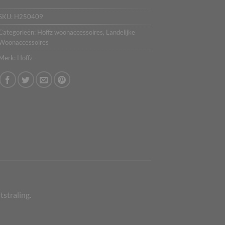
SKU:
H250409
Categorieën:
Hoffz woonaccessoires
,
Landelijke
Woonaccessoires
Merk:
Hoffz
straling.