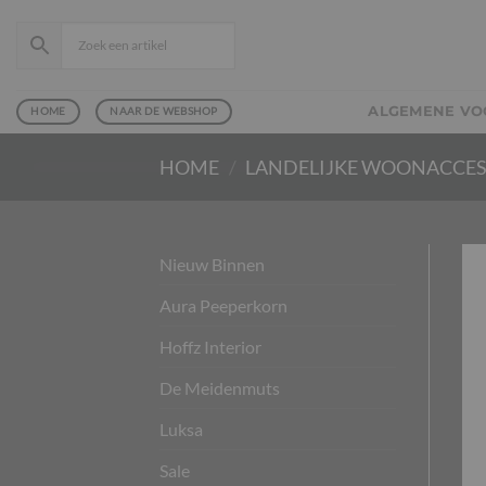
Ga
naar
inhoud
ALGEMENE V
HOME
NAAR DE WEBSHOP
HOME
/
LANDELIJKE WOONACCES
Nieuw Binnen
Aura Peeperkorn
Hoffz Interior
De Meidenmuts
Luksa
Sale