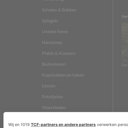
Schalen & Bakken
Ger
Spiegels
Unieke Items
Handzeep
Plaids & Kussens
Buitenleven
Ler
Kapstokken en haken
Linnen
Fotolijsten
Vloerkleden