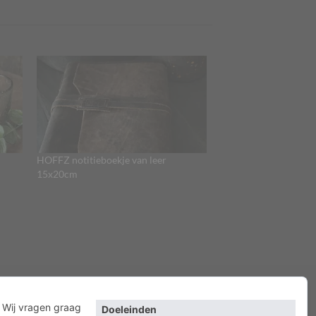
HOFFZ notitieboekje van leer
15x20cm