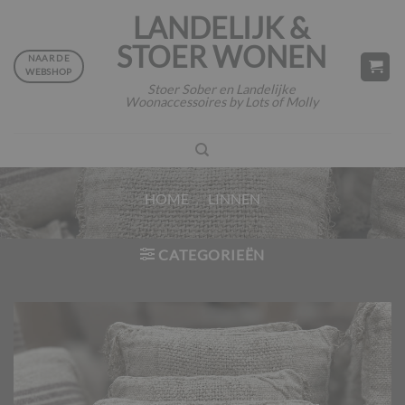
Ga
LANDELIJK &
naar
STOER WONEN
inhoud
NAAR DE
WEBSHOP
Stoer Sober en Landelijke
Woonaccessoires by Lots of Molly
HOME
/
LINNEN
CATEGORIEËN