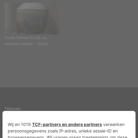
Oude Stenen Kruik op
metalen statief – Hoffz
Nieuws
Over ons