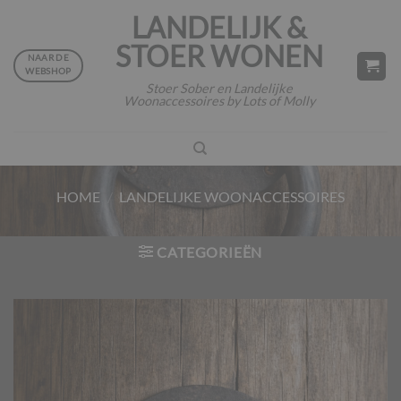
Ga
LANDELIJK &
naar
STOER WONEN
inhoud
NAAR DE
WEBSHOP
Stoer Sober en Landelijke
Woonaccessoires by Lots of Molly
HOME
/
LANDELIJKE WOONACCESSOIRES
CATEGORIEËN