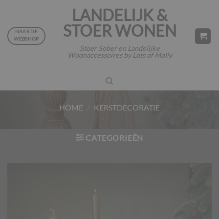
Ga
LANDELIJK &
naar
STOER WONEN
inhoud
NAAR DE
WEBSHOP
Stoer Sober en Landelijke
Woonaccessoires by Lots of Molly
HOME
/
KERSTDECORATIE
CATEGORIEËN