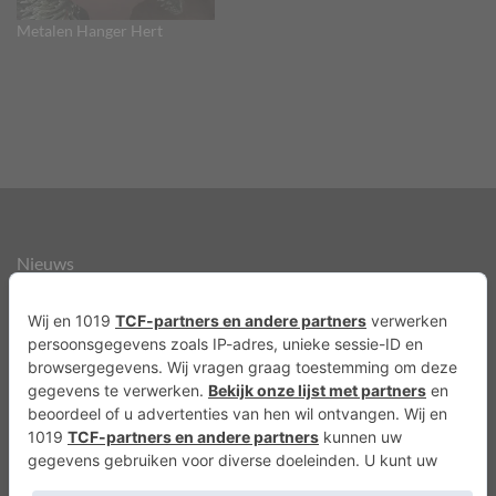
Metalen Hanger Hert
Nieuws
Over ons
Agenda
Privacyverklaring