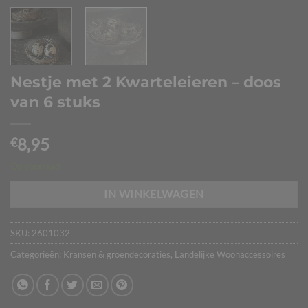
Nestje met 2 Kwarteleieren – doos
van 6 stuks
8,95
€
Op voorraad
IN WINKELWAGEN
SKU:
2601032
Categorieën:
Kransen & groendecoraties
,
Landelijke Woonaccessoires