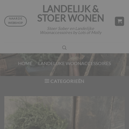
Ga
LANDELIJK &
naar
STOER WONEN
inhoud
NAAR DE
WEBSHOP
Stoer Sober en Landelijke
Woonaccessoires by Lots of Molly
HOME
/
LANDELIJKE WOONACCESSOIRES
CATEGORIEËN