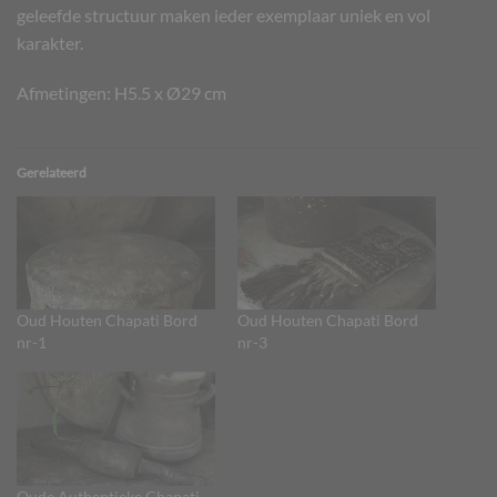
geleefde structuur maken ieder exemplaar uniek en vol
karakter.
Afmetingen: H5.5 x Ø29 cm
Gerelateerd
Oud Houten Chapati Bord
Oud Houten Chapati Bord
nr-1
nr-3
Oude Authentieke Chapati