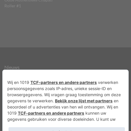
Roller #1
Nieuws
Over ons
Agenda
Privacyverklaring