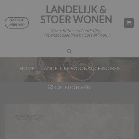
Ga
LANDELIJK &
naar
STOER WONEN
inhoud
NAAR DE
WEBSHOP
Stoer Sober en Landelijke
Woonaccessoires by Lots of Molly
HOME
/
LANDELIJKE WOONACCESSOIRES
CATEGORIEËN