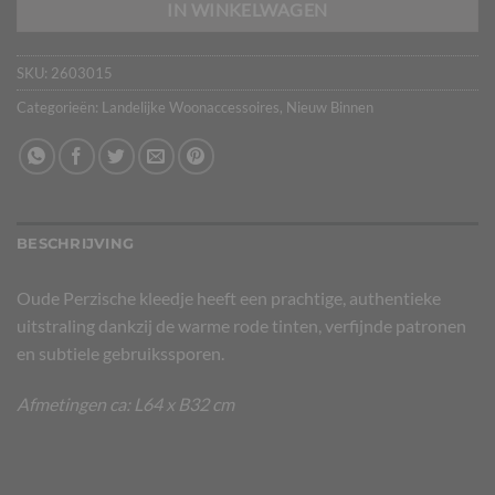
IN WINKELWAGEN
SKU:
2603015
Categorieën:
Landelijke Woonaccessoires
,
Nieuw Binnen
BESCHRIJVING
Oude Perzische kleedje heeft een prachtige, authentieke
uitstraling dankzij de warme rode tinten, verfijnde patronen
en subtiele gebruikssporen.
Afmetingen ca: L64 x B32 cm