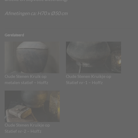
Afmetingen ca: H70 x Ø50 cm
Gerelateerd
Oude Stenen Kruik op
Oude Stenen Kruikje op
metalen statief – Hoffz
Statief nr-1 – Hoffz
Oude Stenen Kruikje op
Statief nr-2 – Hoffz