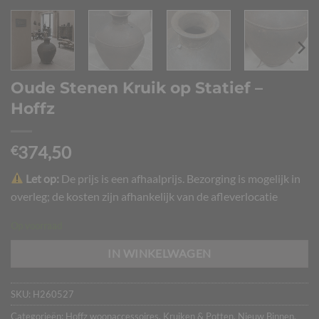
Oude Stenen Kruik op Statief –
Hoffz
374,50
€
Let op:
De prijs is een afhaalprijs. Bezorging is mogelijk in
overleg; de kosten zijn afhankelijk van de afleverlocatie
Op voorraad
IN WINKELWAGEN
SKU:
H260527
Categorieën:
Hoffz woonaccessoires
,
Kruiken & Potten
,
Nieuw Binnen
,