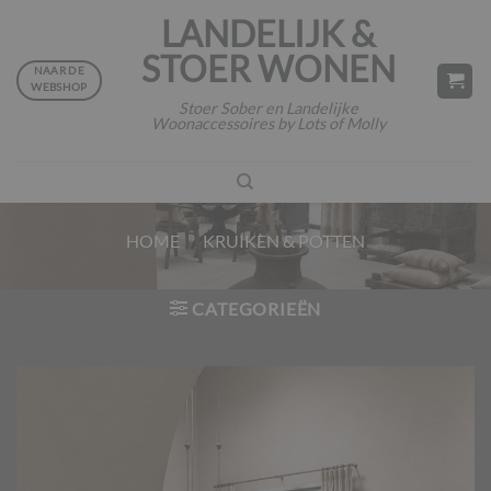
Ga
LANDELIJK &
naar
STOER WONEN
inhoud
NAAR DE
WEBSHOP
Stoer Sober en Landelijke
Woonaccessoires by Lots of Molly
HOME
/
KRUIKEN & POTTEN
CATEGORIEËN