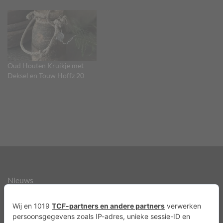
Oud Houten Kruikje met
Deksel en Touw Hoffz 20
Nieuws
Over ons