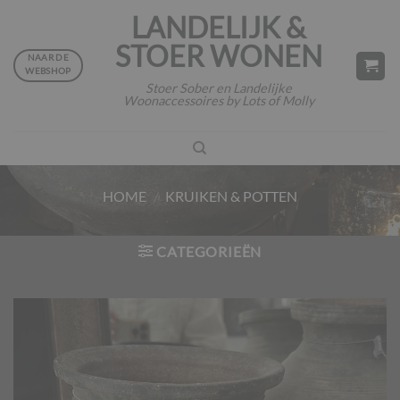
Ga
LANDELIJK &
naar
STOER WONEN
inhoud
NAAR DE
WEBSHOP
Stoer Sober en Landelijke
Woonaccessoires by Lots of Molly
HOME
/
KRUIKEN & POTTEN
CATEGORIEËN