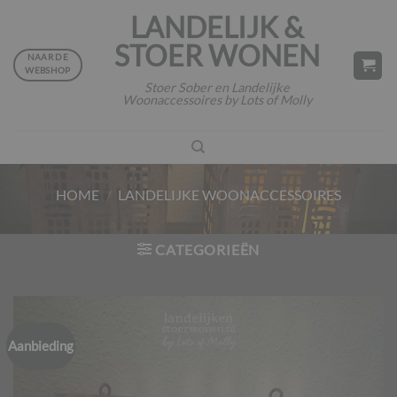
Ga
LANDELIJK &
naar
STOER WONEN
inhoud
NAAR DE
WEBSHOP
Stoer Sober en Landelijke
Woonaccessoires by Lots of Molly
HOME
/
LANDELIJKE WOONACCESSOIRES
CATEGORIEËN
Aanbieding