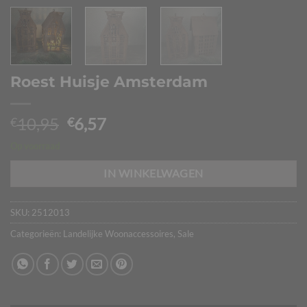
Roest Huisje Amsterdam
Oorspronkelijke
Huidige
10,95
6,57
€
€
prijs
prijs
Op voorraad
was:
is:
€10,95.
€6,57.
IN WINKELWAGEN
SKU:
2512013
Categorieën:
Landelijke Woonaccessoires
,
Sale