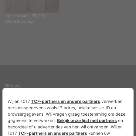
Huisje Kaars LED Grijs –
Wax Afwerking
Nieuws
Over ons
Agenda