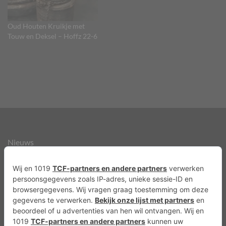
Oud Houten Kruikje met
Touw en Deksel – Hoffz 22-6
Nieuws
Over ons
Agenda