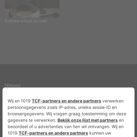
Antieke schaal op voet
Nieuws
Over ons
Agenda