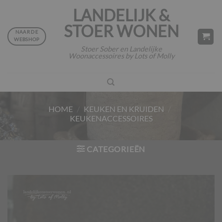
Ga
LANDELIJK &
naar
STOER WONEN
inhoud
NAAR DE
WEBSHOP
Stoer Sober en Landelijke
Woonaccessoires by Lots of Molly
HOME
/
KEUKEN EN KRUIDEN
/
KEUKENACCESSOIRES
CATEGORIEËN