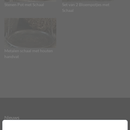
Stenen Pot met Schaal
Set van 2 Bloempotjes met
Schaal
Metalen schaal met houten
handvat
Nieuws