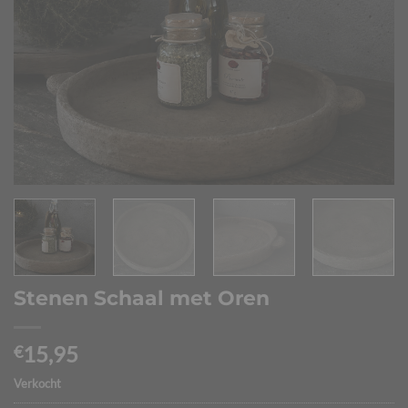
Stenen Schaal met Oren
15,95
€
Verkocht