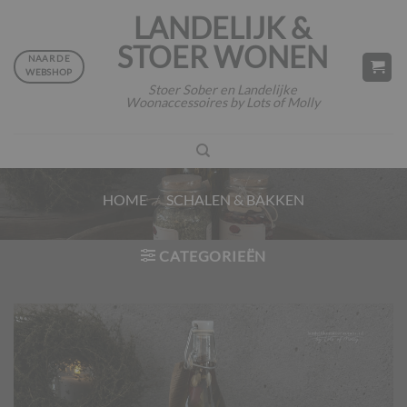
Ga
LANDELIJK &
naar
STOER WONEN
inhoud
NAAR DE
WEBSHOP
Stoer Sober en Landelijke
Woonaccessoires by Lots of Molly
HOME
/
SCHALEN & BAKKEN
CATEGORIEËN