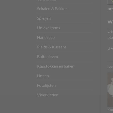
Schalen & Bakken
BE
Spiegels
Wi
Unieke Items
Dez
Handzeep
blo
Plaids & Kussens
Afm
Buitenleven
Kapstokken en haken
Ger
Linnen
Fotolijsten
Vloerkleden
Kun