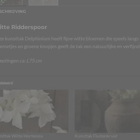
SCHRIJVING
tte Ridderspoor
e kunsttak Delphinium heeft fijne witte bloemen die speels langs
emetjes en groene knopjes geeft de tak een natuurlijke en verfijnde
etingen ca: L75 cm
elateerd
sttak Witte Hortensia
Kunsttak Fluitenkruid