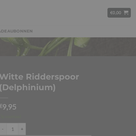
€
0,00
ADEAUBONNEN
Witte Ridderspoor
(Delphinium)
9,95
€
Op voorraad
Witte Ridderspoor (Delphinium) aantal