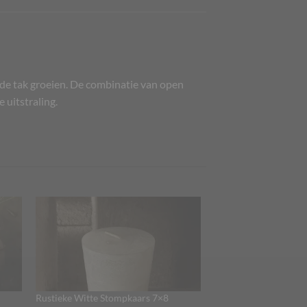
 de tak groeien. De combinatie van open
 uitstraling.
Rustieke Witte Stompkaars 7×8