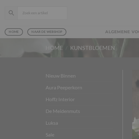
Ga
naar
inhoud
ALGEMENE V
HOME
NAAR DE WEBSHOP
HOME
/
KUNSTBLOEMEN
Nieuw Binnen
Aura Peeperkorn
Hoffz Interior
De Meidenmuts
Luksa
Sale