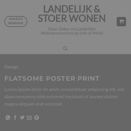
Ga
LANDELIJK &
naar
STOER WONEN
inhoud
NAAR DE
WEBSHOP
Stoer Sober en Landelijke
Woonaccessoires by Lots of Molly
Design
FLATSOME POSTER PRINT
Lorem ipsum dolor sit amet, consectetuer adipiscing elit, sed
diam nonummy nibh euismod tincidunt ut laoreet dolore
magna aliquam erat volutpat.