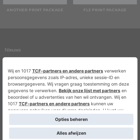
ANOTHER PRINT PACKAGE
FL3 PRINT PACKAGE
Nieuws
Over ons
Agenda
Privacyverklaring
Cookies