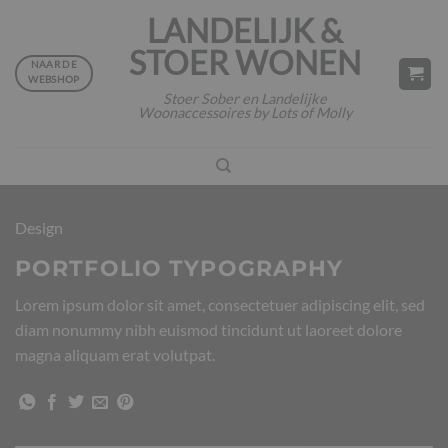
Ga
LANDELIJK &
naar
STOER WONEN
inhoud
NAAR DE
WEBSHOP
Stoer Sober en Landelijke
Woonaccessoires by Lots of Molly
Design
PORTFOLIO TYPOGRAPHY
Lorem ipsum dolor sit amet, consectetuer adipiscing elit, sed
diam nonummy nibh euismod tincidunt ut laoreet dolore
magna aliquam erat volutpat.