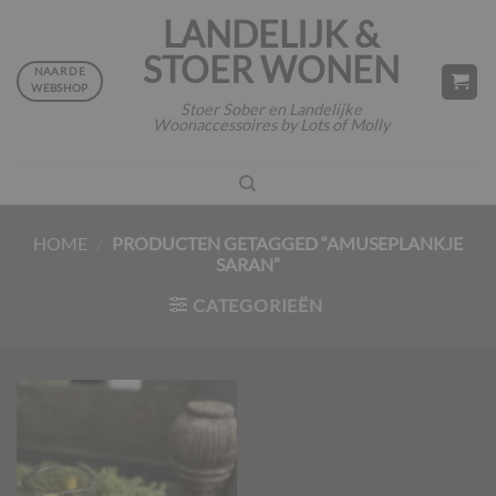
Ga
LANDELIJK &
naar
STOER WONEN
inhoud
NAAR DE
WEBSHOP
Stoer Sober en Landelijke
Woonaccessoires by Lots of Molly
HOME
/
PRODUCTEN GETAGGED “AMUSEPLANKJE
SARAN”
CATEGORIEËN