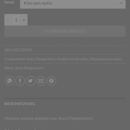
keuze
Amuseplankje Saran M – Aura Peeperkorn aantal
IN WINKELWAGEN
SKU:
AP220104
Categorieën:
Aura Peeperkorn
,
Keuken en Kruiden
,
Keukenaccessoires
Merk:
Aura Peeperkorn
BESCHRIJVING
Houten amuse plankje van Aura Peeperkorn.