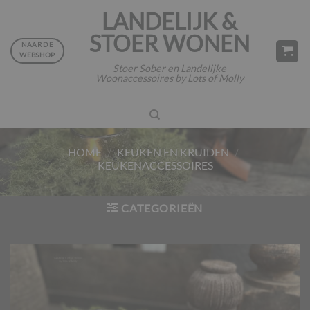
Ga
LANDELIJK &
naar
STOER WONEN
inhoud
NAAR DE
WEBSHOP
Stoer Sober en Landelijke
Woonaccessoires by Lots of Molly
HOME
/
KEUKEN EN KRUIDEN
/
KEUKENACCESSOIRES
CATEGORIEËN