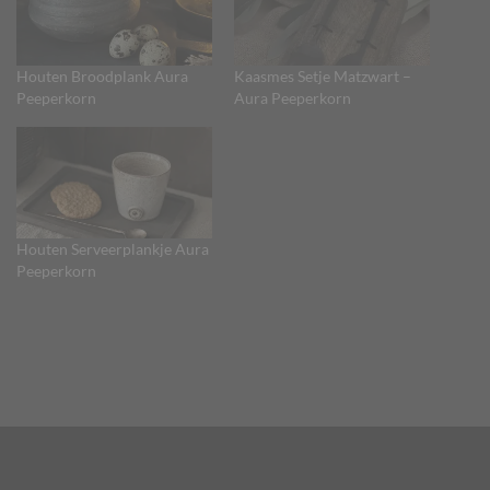
Houten Broodplank Aura
Kaasmes Setje Matzwart –
Peeperkorn
Aura Peeperkorn
Houten Serveerplankje Aura
Peeperkorn