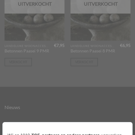
UITVERKOCHT
UITVERKOCHT
€
7,95
€
6,95
LANDELIJKE WOONACCESSOIRES
LANDELIJKE WOONACCESSOIRES
Betonnen Paasei 9 PMR
Betonnen Paasei 8 PMR
VERKOCHT
VERKOCHT
Nieuws
Over ons