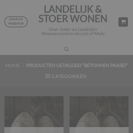
Ga
LANDELIJK &
naar
STOER WONEN
inhoud
NAAR DE
WEBSHOP
Stoer Sober en Landelijke
Woonaccessoires by Lots of Molly
HOME
/
PRODUCTEN GETAGGED “BETONNEN PAASEI”
CATEGORIEËN