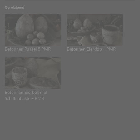
Gerelateerd
Betonnen Paasei 8 PMR
Betonnen Eierdop – PMR
Betonnen Eierbak met
Schillenbakje – PMR