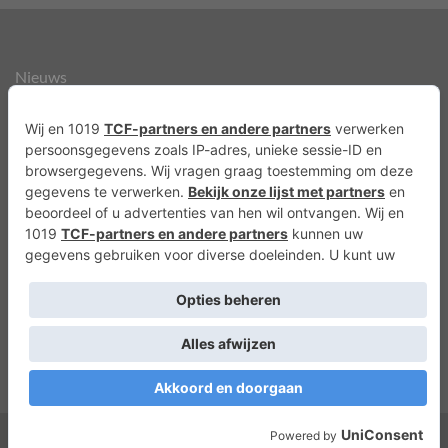
Nieuws
Over ons
Agenda
Privacyverklaring
Cookies
Copyright 2026 ©
Lots of Molly