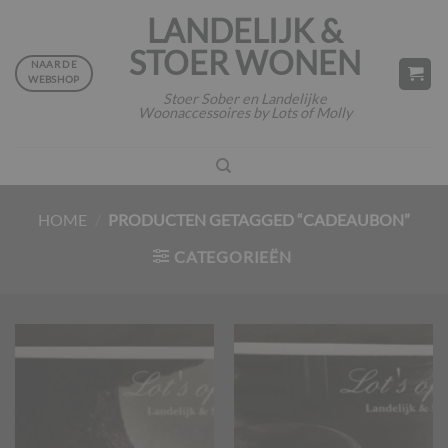
Ga
LANDELIJK &
naar
STOER WONEN
inhoud
NAAR DE
WEBSHOP
Stoer Sober en Landelijke
Woonaccessoires by Lots of Molly
HOME
/
PRODUCTEN GETAGGED “CADEAUBON”
CATEGORIEËN