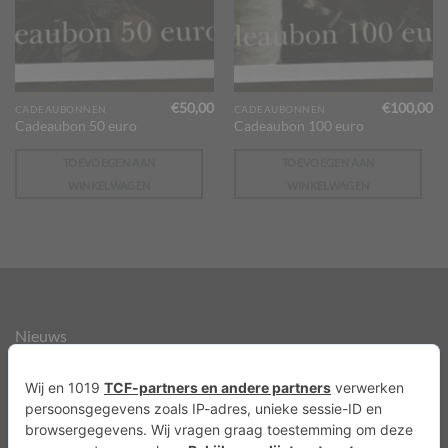
€
50,00
€
100,00
CADEAUBONNEN
CADEAUBONNEN
Cadeaubon 50 euro
Cadeaubon 100 euro
TOEVOEGEN AAN
TOEVOEGEN AAN
WINKELWAGEN
WINKELWAGEN
Nieuws
Over ons