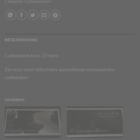
Categorie:
Cadeaubonnen
BESCHRIJVING
Cadeaubon t.w.v. 25 euro
Zie voor meer informatie
aanvullende voorwaarden
cadeaubon
Gerelateerd