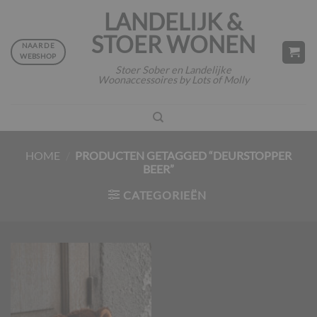
Ga
LANDELIJK &
naar
STOER WONEN
inhoud
NAAR DE
WEBSHOP
Stoer Sober en Landelijke
Woonaccessoires by Lots of Molly
HOME
/
PRODUCTEN GETAGGED “DEURSTOPPER
BEER”
CATEGORIEËN