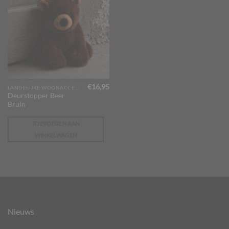
€
16,95
LANDELIJKE WOONACCESSOIRES
Deurstopper Beer
Bruin
TOEVOEGEN AAN
WINKELWAGEN
Nieuws