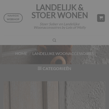
Ga
LANDELIJK &
naar
STOER WONEN
inhoud
NAAR DE
WEBSHOP
Stoer Sober en Landelijke
Woonaccessoires by Lots of Molly
HOME
/
LANDELIJKE WOONACCESSOIRES
CATEGORIEËN