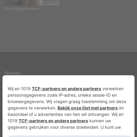
Deurstopper eend
Nieuws
Over ons
Agenda
Privacyverklaring