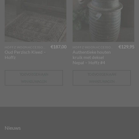
€
187,00
€
129,95
HOFFZ WOONACCESSOIRES
HOFFZ WOONACCESSOIRES
Oud Perzisch Kleed –
Authentieke houten
Hoffz
kruik met deksel
Nepal – Hoffz #4
TOEVOEGEN AAN
TOEVOEGEN AAN
WINKELWAGEN
WINKELWAGEN
Nieuws