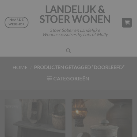
Ga
LANDELIJK &
naar
STOER WONEN
inhoud
NAAR DE
WEBSHOP
Stoer Sober en Landelijke
Woonaccessoires by Lots of Molly
HOME
/
PRODUCTEN GETAGGED “DOORLEEFD”
CATEGORIEËN