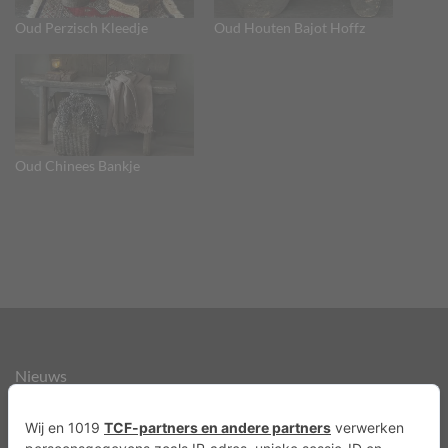
Oud Perzisch Kleedje
Oud Houten Bajot Hoffz
Oud Chinees Bankje
Nieuws
Over ons