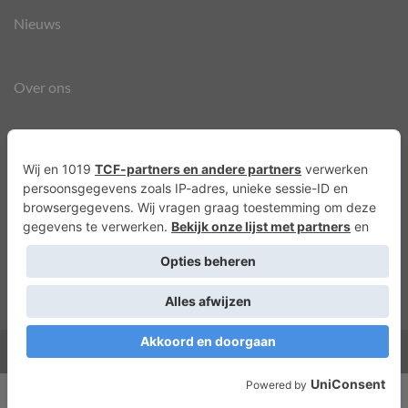
Nieuws
Over ons
Agenda
Privacyverklaring
Cookies
Copyright 2026 ©
Lots of Molly