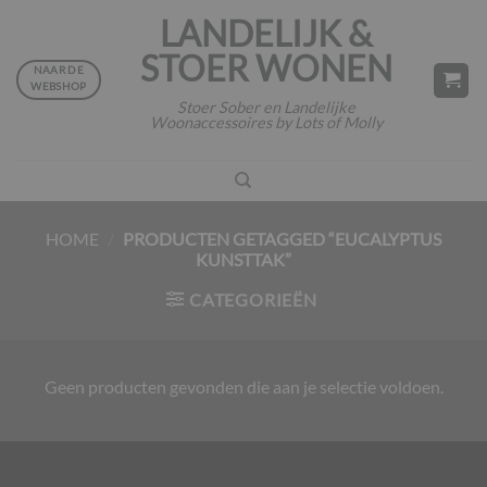
Ga
LANDELIJK &
naar
STOER WONEN
inhoud
NAAR DE
WEBSHOP
Stoer Sober en Landelijke
Woonaccessoires by Lots of Molly
HOME
/
PRODUCTEN GETAGGED “EUCALYPTUS
KUNSTTAK”
CATEGORIEËN
Geen producten gevonden die aan je selectie voldoen.