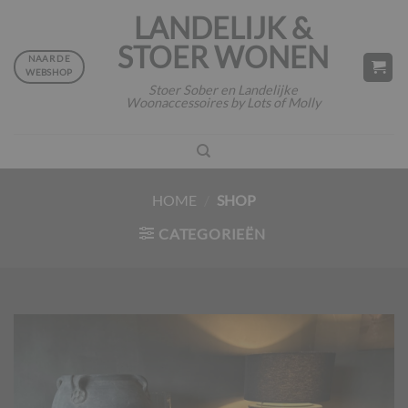
Ga
LANDELIJK &
naar
STOER WONEN
inhoud
NAAR DE
WEBSHOP
Stoer Sober en Landelijke
Woonaccessoires by Lots of Molly
HOME
/
SHOP
CATEGORIEËN