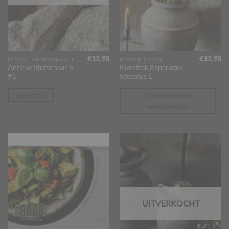
€
12,95
€
12,95
LANDELIJKE WOONACCESSOIRES
KUNSTBLOEMEN
Antieke Stofschaar S
Kunsttak Asparagus
#1
Setaseus L
VERKOCHT
TOEVOEGEN AAN
WINKELWAGEN
UITVERKOCHT