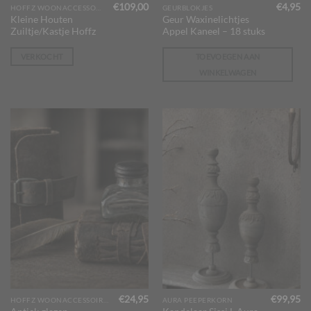
€
109,00
€
4,95
HOFFZ WOONACCESSOIRES
GEURBLOKJES
Kleine Houten
Geur Waxinelichtjes
Zuiltje/Kastje Hoffz
Appel Kaneel – 18 stuks
VERKOCHT
TOEVOEGEN AAN
WINKELWAGEN
€
24,95
€
99,95
HOFFZ WOONACCESSOIRES
AURA PEEPERKORN