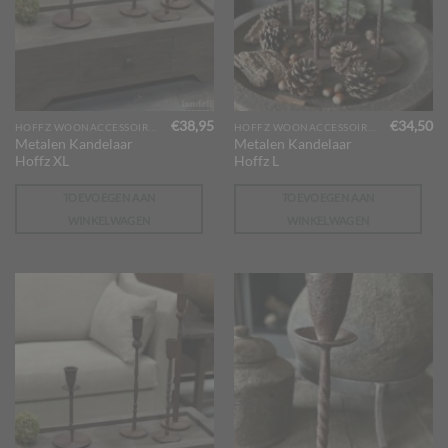
€
38,95
€
34,50
HOFFZ WOONACCESSOIRES
HOFFZ WOONACCESSOIRES
Metalen Kandelaar
Metalen Kandelaar
Hoffz XL
Hoffz L
TOEVOEGEN AAN
TOEVOEGEN AAN
WINKELWAGEN
WINKELWAGEN