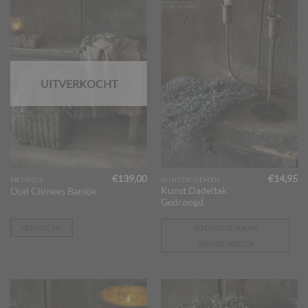
UITVERKOCHT
€
139,00
€
14,95
MEUBELS
KUNSTBLOEMEN
Kunst Dadeltak
Oud Chinees Bankje
Gedroogd
VERKOCHT
TOEVOEGEN AAN
WINKELWAGEN