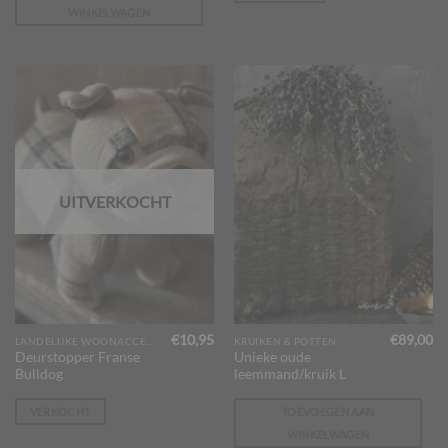
WINKELWAGEN
UITVERKOCHT
€
10,95
€
89,00
LANDELIJKE WOONACCESSOIRES
KRUIKEN & POTTEN
Deurstopper Franse
Unieke oude
Bulldog
leemmand/kruik L
VERKOCHT
TOEVOEGEN AAN
WINKELWAGEN