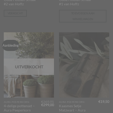
prijs
prijs
prijs
pr
#2 van Hoffz
#1 van Hoffz
was:
is:
was:
is:
€145,00.
€129,95.
€145,00.
€1
VERKOCHT
TOEVOEGEN AAN
WINKELWAGEN
Aanbieding
UITVERKOCHT
€
369,95
€
19,50
AURA PEEPERKORN
AURA PEEPERKORN
Oorspronkelijke
Huidige
€
299,00
4-delige pottenset –
Kaasmes Setje
prijs
prijs
Aura Peeperkorn
Matzwart – Aura
was:
is: