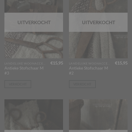
de
productpagina
UITVERKOCHT
UITVERKOCHT
€
15,95
€
15,95
LANDELIJKE WOONACCESSOIRES
LANDELIJKE WOONACCESSOIRES
Antieke Stofschaar M
Antieke Stofschaar M
#3
#2
VERKOCHT
VERKOCHT