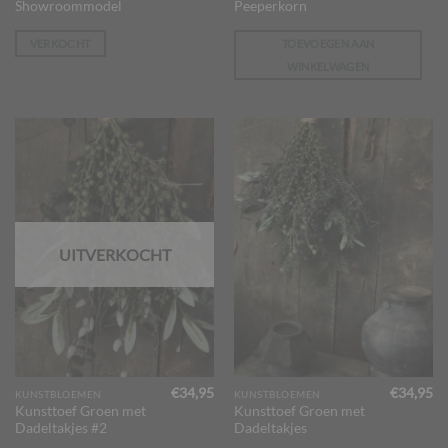
€369,95.
€299,00.
Showroommodel
Peeperkorn
VERKOCHT
TOEVOEGEN AAN
WINKELWAGEN
UITVERKOCHT
€
34,95
€
34,95
KUNSTBLOEMEN
KUNSTBLOEMEN
Kunsttoef Groen met
Kunsttoef Groen met
Dadeltakjes #2
Dadeltakjes