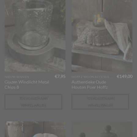
€
7,95
€
149,00
NIEUW BINNEN
HOFFZ WOONACCESSOIRES
Glazen Windlicht Metal
Authentieke Oude
Chips 8
Houten Poer Hoffz
TOEVOEGEN AAN
TOEVOEGEN AAN
WINKELWAGEN
WINKELWAGEN