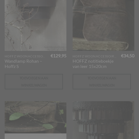
€
129,95
€
34,50
HOFFZ WOONACCESSOIRES
HOFFZ WOONACCESSOIRES
Wandlamp Rohan –
HOFFZ notitieboekje
Hoffz S
van leer 15x20cm
TOEVOEGEN AAN
TOEVOEGEN AAN
WINKELWAGEN
WINKELWAGEN