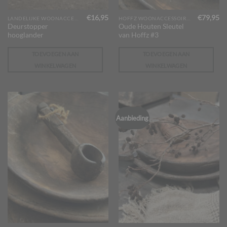
€
16,95
€
79,95
LANDELIJKE WOONACCESSOIRES
HOFFZ WOONACCESSOIRES
Deurstopper
Oude Houten Sleutel
hooglander
van Hoffz #3
TOEVOEGEN AAN
TOEVOEGEN AAN
WINKELWAGEN
WINKELWAGEN
Aanbieding