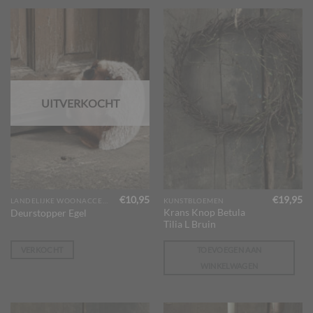
UITVERKOCHT
€
10,95
€
19,95
LANDELIJKE WOONACCESSOIRES
KUNSTBLOEMEN
Krans Knop Betula
Deurstopper Egel
Tilia L Bruin
VERKOCHT
TOEVOEGEN AAN
WINKELWAGEN