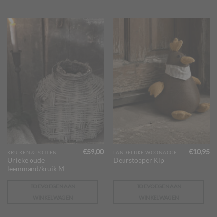
€
59,00
€
10,95
KRUIKEN & POTTEN
LANDELIJKE WOONACCESSOIRES
Unieke oude
Deurstopper Kip
leemmand/kruik M
TOEVOEGEN AAN
TOEVOEGEN AAN
WINKELWAGEN
WINKELWAGEN