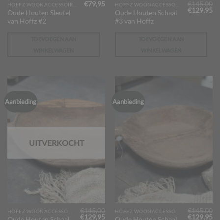
€
79,95
€
145,00
HOFFZ WOONACCESSOIRES
HOFFZ WOONACCESSOIRES
Oorspronk
Hu
€
129,95
Oude Houten Sleutel
Oude Houten Schaal
prijs
pr
van Hoffz #2
#3 van Hoffz
was:
is:
€145,00.
€1
TOEVOEGEN AAN
TOEVOEGEN AAN
WINKELWAGEN
WINKELWAGEN
Aanbieding
Aanbieding
UITVERKOCHT
€
145,00
€
145,00
HOFFZ WOONACCESSOIRES
HOFFZ WOONACCESSOIRES
Oorspronkelijke
Huidige
Oorspronk
Hu
€
129,95
€
129,95
Oude Houten Schaal
Oude Houten Schaal