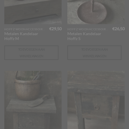
€
29,50
€
26,50
HOFFZ WOONACCESSOIRES
HOFFZ WOONACCESSOIRES
Metalen Kandelaar
Metalen Kandelaar
Hoffz M
Hoffz S
TOEVOEGEN AAN
TOEVOEGEN AAN
WINKELWAGEN
WINKELWAGEN