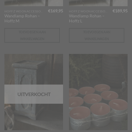
€
169,95
€
189,95
HOFFZ WOONACCESSOIRES
HOFFZ WOONACCESSOIRES
Wandlamp Rohan –
Wandlamp Rohan –
Hoffz M
Hoffz L
TOEVOEGEN AAN
TOEVOEGEN AAN
WINKELWAGEN
WINKELWAGEN
UITVERKOCHT