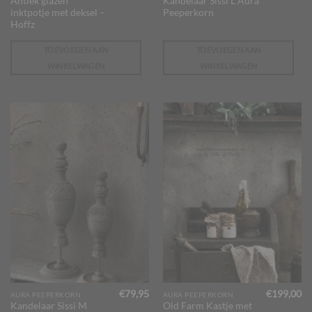
Antiek glazen
Kandelaar Sissi L Aura
inktpotje met deksel –
Peeperkorn
Hoffz
TOEVOEGEN AAN
TOEVOEGEN AAN
WINKELWAGEN
WINKELWAGEN
€
79,95
€
199,00
AURA PEEPERKORN
AURA PEEPERKORN
Kandelaar Sissi M
Old Farm Kastje met