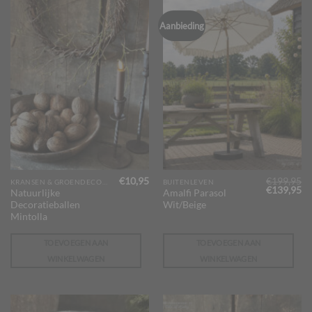
Aanbieding
€
10,95
€
199,95
KRANSEN & GROENDECORATIES
BUITENLEVEN
Oorspronk
Hu
€
139,95
Natuurlijke
Amalfi Parasol
prijs
pr
Decoratieballen
Wit/Beige
was:
is:
€199,95.
€1
Mintolla
TOEVOEGEN AAN
TOEVOEGEN AAN
WINKELWAGEN
WINKELWAGEN