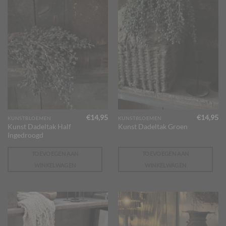
€
14,95
€
14,95
KUNSTBLOEMEN
KUNSTBLOEMEN
Kunst Dadeltak Half
Kunst Dadeltak Groen
Ingedroogd
TOEVOEGEN AAN
TOEVOEGEN AAN
WINKELWAGEN
WINKELWAGEN