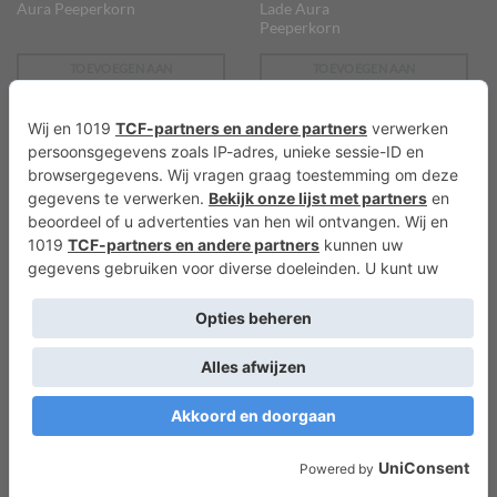
Aura Peeperkorn
Lade Aura
Peeperkorn
TOEVOEGEN AAN
TOEVOEGEN AAN
WINKELWAGEN
WINKELWAGEN
€
14,95
€
4,95
KEUKEN EN KRUIDEN
GEURBLOKJES
Theedoek Comb Set 3
Geur Waxinelichtjes
Offwhite – 50 x 70 cm
Oud Hout – 18 stuks