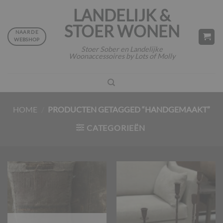
Ga
LANDELIJK &
naar
STOER WONEN
inhoud
NAAR DE
WEBSHOP
Stoer Sober en Landelijke
Woonaccessoires by Lots of Molly
HOME
/
PRODUCTEN GETAGGED “HANDGEMAAKT”
CATEGORIEËN