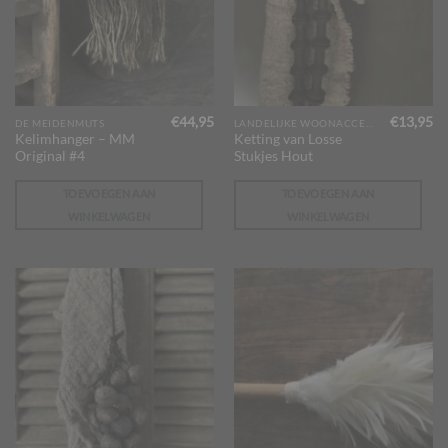
€
44,95
€
13,95
DE MEIDENMUTS
LANDELIJKE WOONACCESSOIRES
Kelimhanger – MM
Ketting van Losse
Original #4
Stukjes Hout
TOEVOEGEN AAN
TOEVOEGEN AAN
WINKELWAGEN
WINKELWAGEN