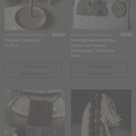
€
26,50
€
3,95
HOFFZ WOONACCESSOIRES
LANDELIJKE WOONACCESSOIRES
Metalen Kandelaar
Handgemaakte metalen
Hoffz S
sleutel met houten
tekstplaatje “The key to
love”
TOEVOEGEN AAN
TOEVOEGEN AAN
WINKELWAGEN
WINKELWAGEN