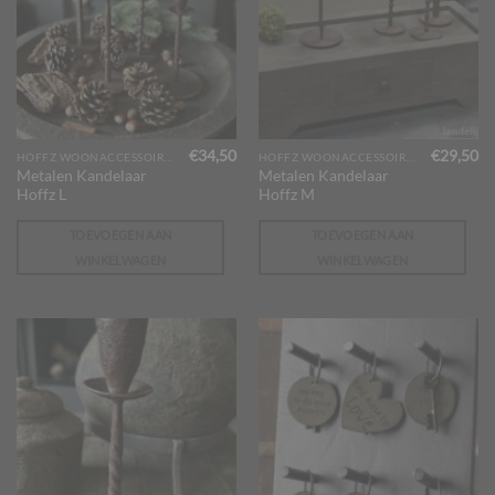
€
34,50
€
29,50
HOFFZ WOONACCESSOIRES
HOFFZ WOONACCESSOIRES
Metalen Kandelaar
Metalen Kandelaar
Hoffz L
Hoffz M
TOEVOEGEN AAN
TOEVOEGEN AAN
WINKELWAGEN
WINKELWAGEN