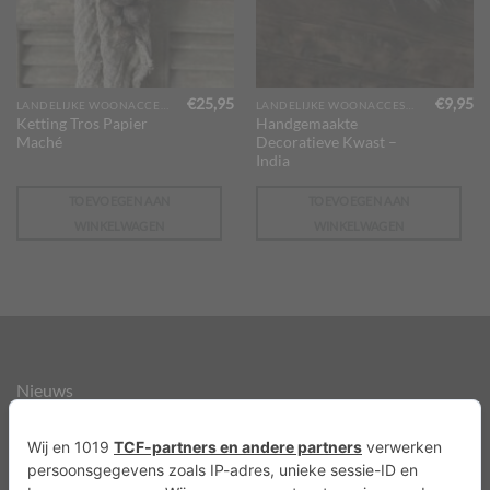
€
25,95
€
9,95
LANDELIJKE WOONACCESSOIRES
LANDELIJKE WOONACCESSOIRES
Ketting Tros Papier
Handgemaakte
Maché
Decoratieve Kwast –
India
TOEVOEGEN AAN
TOEVOEGEN AAN
WINKELWAGEN
WINKELWAGEN
Nieuws
Over ons