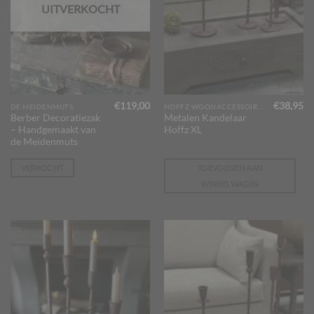
UITVERKOCHT
€
119,00
€
38,95
DE MEIDENMUTS
HOFFZ WOONACCESSOIRES
Berber Decoratiezak
Metalen Kandelaar
– Handgemaakt van
Hoffz XL
de Meidenmuts
VERKOCHT
TOEVOEGEN AAN
WINKELWAGEN