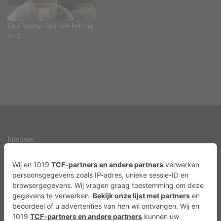
Oud houten luik met ketting
nr-2
Nieuws
Over ons
Agenda