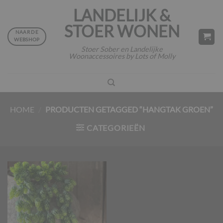
Ga
LANDELIJK &
naar
STOER WONEN
inhoud
NAAR DE
WEBSHOP
Stoer Sober en Landelijke
Woonaccessoires by Lots of Molly
HOME
/
PRODUCTEN GETAGGED “HANGTAK GROEN”
CATEGORIEËN