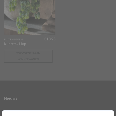
€
13,95
BUITENLEVEN
Kunsttak Hop
TOEVOEGEN AAN
WINKELWAGEN
Nieuws