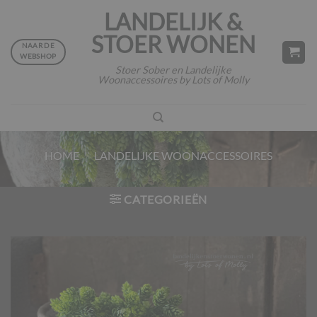
Ga
LANDELIJK &
naar
STOER WONEN
inhoud
NAAR DE
WEBSHOP
Stoer Sober en Landelijke
Woonaccessoires by Lots of Molly
HOME
/
LANDELIJKE WOONACCESSOIRES
CATEGORIEËN