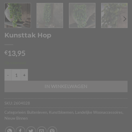
Kunsttak Hop
13,95
€
Op voorraad
Kunsttak Hop aantal
IN WINKELWAGEN
SKU:
2604028
Categorieën:
Buitenleven
,
Kunstbloemen
,
Landelijke Woonaccessoires
,
Nieuw Binnen