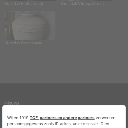
Kunsttak Fluitenkruid
Kunsttak Vintage Groen
Kunsttak Berenklauw
Nieuws
Over ons