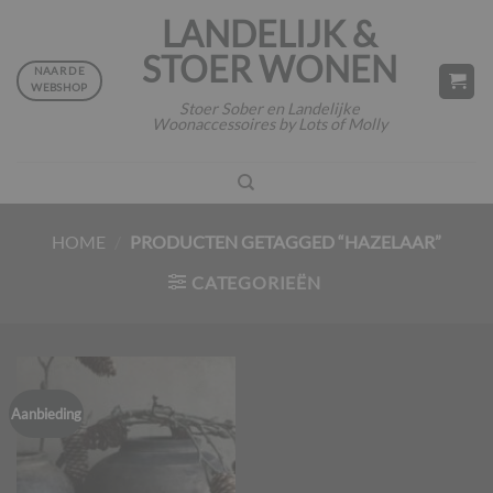
Ga
LANDELIJK &
naar
STOER WONEN
inhoud
NAAR DE
WEBSHOP
Stoer Sober en Landelijke
Woonaccessoires by Lots of Molly
HOME
/
PRODUCTEN GETAGGED “HAZELAAR”
CATEGORIEËN
Aanbieding