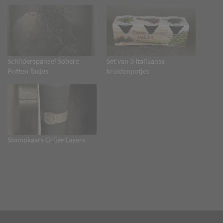
Schilderspaneel Sobere
Set van 3 Italiaanse
Potten Takjes
kruidenpotjes
Stompkaars Grijze Layers