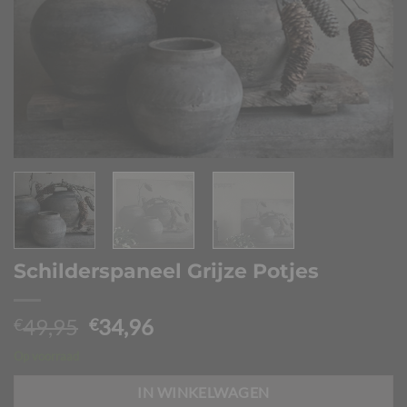
Schilderspaneel Grijze Potjes
Oorspronkelijke
Huidige
49,95
34,96
€
€
prijs
prijs
Op voorraad
was:
is:
€49,95.
€34,96.
IN WINKELWAGEN