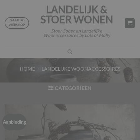
Ga
LANDELIJK &
naar
STOER WONEN
inhoud
NAAR DE
WEBSHOP
Stoer Sober en Landelijke
Woonaccessoires by Lots of Molly
HOME
/
LANDELIJKE WOONACCESSOIRES
CATEGORIEËN
Aanbieding