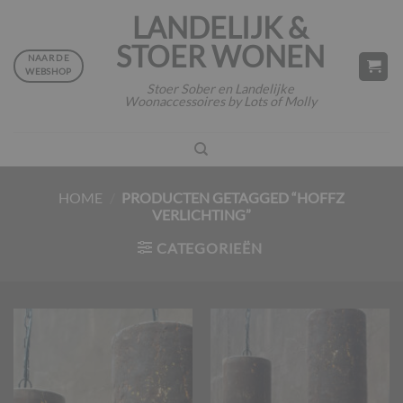
Ga
LANDELIJK &
naar
STOER WONEN
inhoud
NAAR DE
WEBSHOP
Stoer Sober en Landelijke
Woonaccessoires by Lots of Molly
HOME
/
PRODUCTEN GETAGGED “HOFFZ
VERLICHTING”
CATEGORIEËN