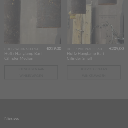
€
229,00
€
209,00
HOFFZ WOONACCESSOIRES
HOFFZ WOONACCESSOIRES
Hoffz Hanglamp Bari
Hoffz Hanglamp Bari
Cilinder Medium
Cilinder Small
TOEVOEGEN AAN
TOEVOEGEN AAN
WINKELWAGEN
WINKELWAGEN
Nieuws