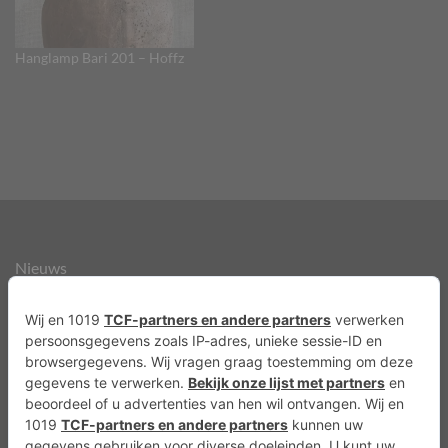
Hanglamp Bari 201 – Hoffz
Nieuws
Over ons
Agenda