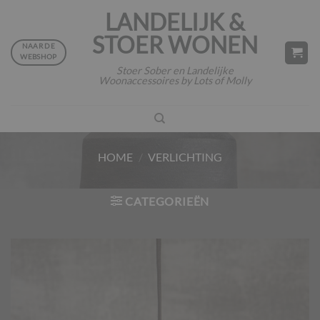
Ga
LANDELIJK &
naar
STOER WONEN
inhoud
NAAR DE
WEBSHOP
Stoer Sober en Landelijke
Woonaccessoires by Lots of Molly
HOME
/
VERLICHTING
CATEGORIEËN