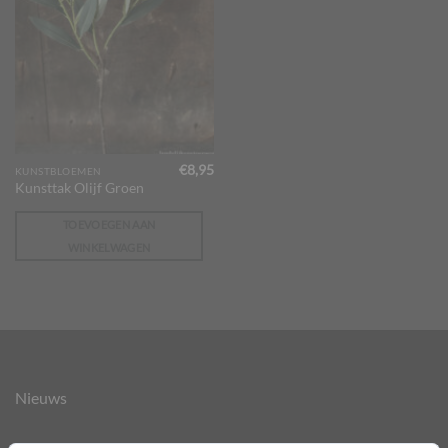
€
8,95
KUNSTBLOEMEN
Kunsttak Olijf Groen
TOEVOEGEN AAN
WINKELWAGEN
Nieuws