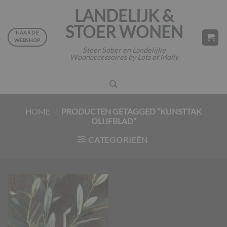
Ga
LANDELIJK &
naar
STOER WONEN
inhoud
NAAR DE
WEBSHOP
Stoer Sober en Landelijke
Woonaccessoires by Lots of Molly
HOME
/
PRODUCTEN GETAGGED “KUNSTTAK
OLIJFBLAD”
CATEGORIEËN