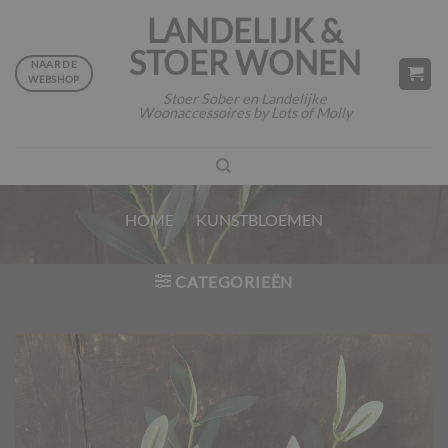
Ga
LANDELIJK &
naar
STOER WONEN
inhoud
NAAR DE
WEBSHOP
Stoer Sober en Landelijke
Woonaccessoires by Lots of Molly
HOME
/
KUNSTBLOEMEN
CATEGORIEËN