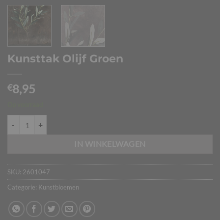
Kunsttak Olijf Groen
8,95
€
Op voorraad
Kunsttak Olijf Groen aantal
IN WINKELWAGEN
SKU:
2601047
Categorie:
Kunstbloemen