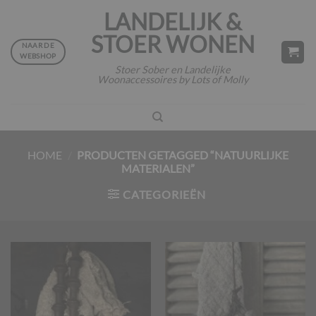
Ga
LANDELIJK &
naar
STOER WONEN
inhoud
NAAR DE
WEBSHOP
Stoer Sober en Landelijke
Woonaccessoires by Lots of Molly
HOME
/
PRODUCTEN GETAGGED “NATUURLIJKE
MATERIALEN”
CATEGORIEËN