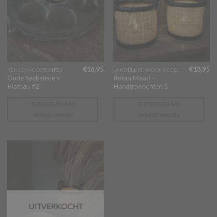
€
16,95
€
13,95
KEUKENACCESSOIRES
LANDELIJKE WOONACCESSOIRES
Oude Spekstenen
Rotan Mand –
Plateau #2
Handgevlochten S
TOEVOEGEN AAN
TOEVOEGEN AAN
WINKELWAGEN
WINKELWAGEN
UITVERKOCHT