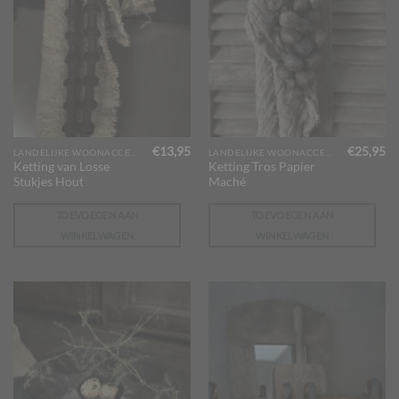
€
13,95
€
25,95
LANDELIJKE WOONACCESSOIRES
LANDELIJKE WOONACCESSOIRES
Ketting van Losse
Ketting Tros Papier
Stukjes Hout
Maché
TOEVOEGEN AAN
TOEVOEGEN AAN
WINKELWAGEN
WINKELWAGEN