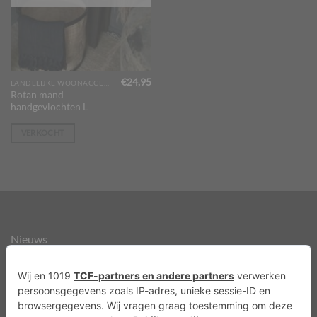
€
24,95
LANDELIJKE WOONACCESSOIRES
Rotan mand
handgevlochten L
VERKOCHT
Nieuws
Over ons