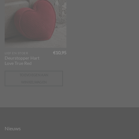
€
10,95
LIEF EN STOER
Deurstopper Hart
Love True Red
TOEVOEGEN AAN
WINKELWAGEN
Nieuws