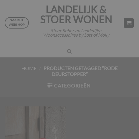
Ga
LANDELIJK &
naar
STOER WONEN
inhoud
NAAR DE
WEBSHOP
Stoer Sober en Landelijke
Woonaccessoires by Lots of Molly
HOME
/
PRODUCTEN GETAGGED “RODE
DEURSTOPPER”
CATEGORIEËN