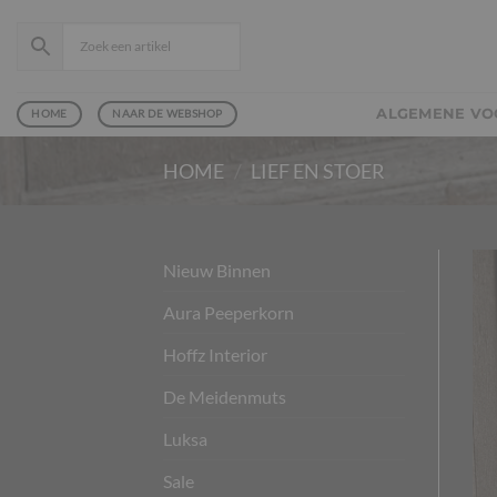
Ga
naar
inhoud
ALGEMENE V
HOME
NAAR DE WEBSHOP
HOME
/
LIEF EN STOER
Nieuw Binnen
Aura Peeperkorn
Hoffz Interior
De Meidenmuts
Luksa
Sale