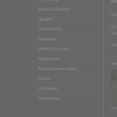
BE
Schalen & Bakken
Gee
Spiegels
De 
Unieke Items
voo
Handzeep
Afm
Plaids & Kussens
Buitenleven
Ger
Kapstokken en haken
Linnen
Fotolijsten
Vloerkleden
Deu