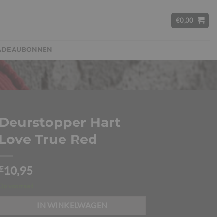
€
0,00
ADEAUBONNEN
Deurstopper Hart
Love True Red
10,95
€
Op voorraad
IN WINKELWAGEN