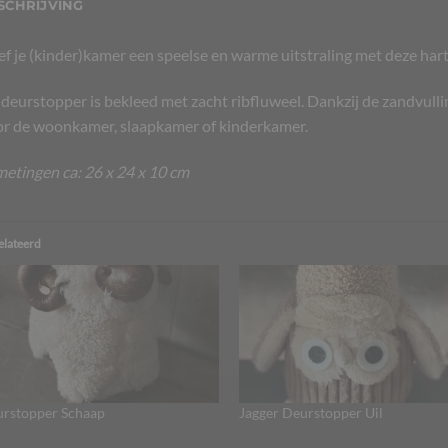
SCHRIJVING
f je (kinder)kamer een speelse en warme uitstraling met deze har
deurstopper is bekleed met zacht ribfluweel. Dankzij de zandvulling
r de woonkamer, slaapkamer of kinderkamer.
etingen ca: 26 x 24 x 10 cm
elateerd
rstopper Schaap
Jagger Deurstopper Uil